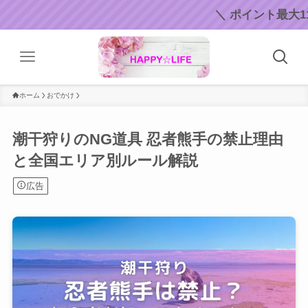
＼ ポイント最大11倍！ ／
ホーム
おでかけ
潮干狩りのNG道具 忍者熊手の禁止理由
と全国エリア別ルール解説
広告